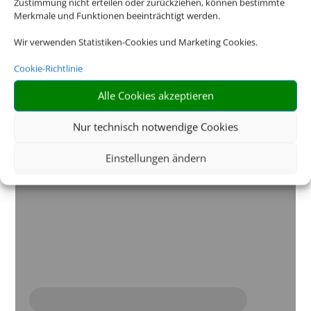
Zustimmung nicht erteilen oder zurückziehen, können bestimmte
Merkmale und Funktionen beeinträchtigt werden.
Die Abwicklung der Buchung übernimmt Schmetterling
International GmbH & Co.KG im Auftrag des Webseiteninhabers.
Wir verwenden Statistiken-Cookies und Marketing Cookies.
Cookie-Richtlinie
Alle Cookies akzeptieren
Nur technisch notwendige Cookies
Einstellungen ändern