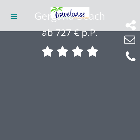
Gergana Beach
ab 727 € p.P.