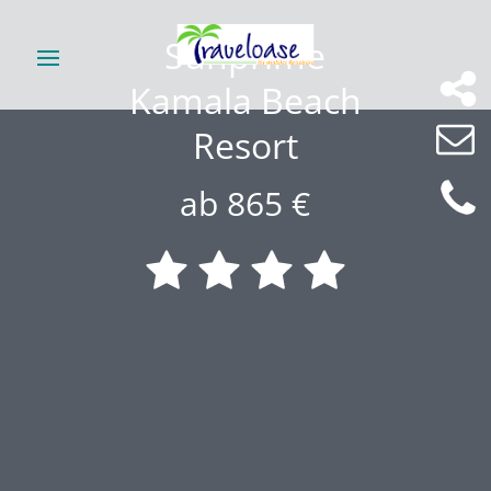
Sunprime
Kamala Beach
Resort
ab 865 €